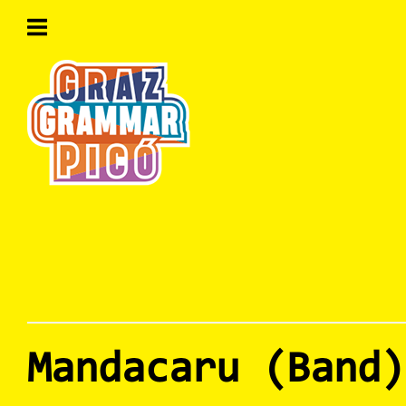
Skip
to
content
Home
Mandacaru (Band)