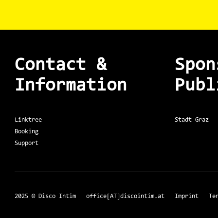
Contact &
Spon
Information
Publ
Linktree
Stadt Graz
Booking
Support
2025 © Disco Intim office[AT]discointim.at
Imprint
Te