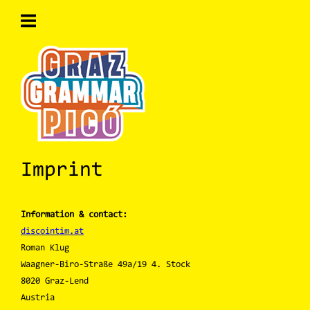
Skip
to
content
Home
Imprint
Information & contact:
discointim.at
Roman Klug
Waagner-Biro-Straße 49a/19 4. Stock
8020 Graz-Lend
Austria