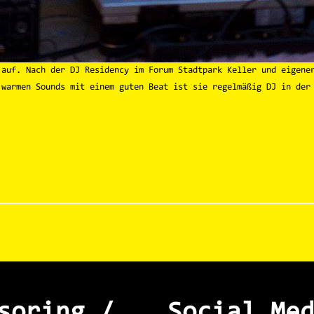
auf. Nach der DJ Residency im Forum Stadtpark Keller und eigener
 warmen Sounds mit einem guten Beat ist sie regelmäßig DJ in de
soring /
Social Me