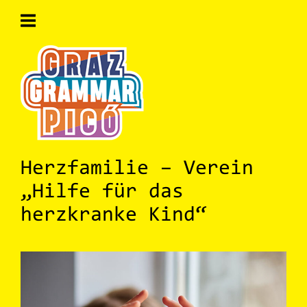
Skip
to
content
Home
Herzfamilie – Verein
„Hilfe für das
herzkranke Kind“