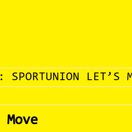
G:
SPORTUNION LET’S 
 Move