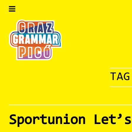
Skip
to
content
Home
TA
Sportunion Let’s