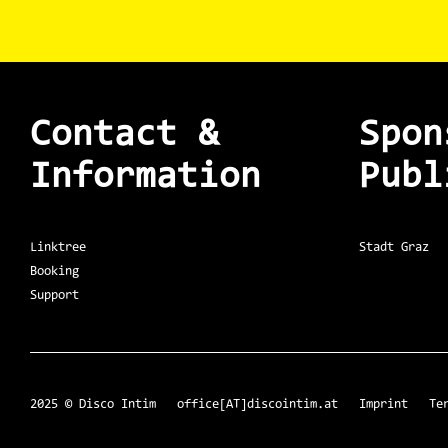
Contact &
Spon
Information
Publ
Linktree
Stadt Graz
Booking
Support
2025 © Disco Intim office[AT]discointim.at
Imprint
Te