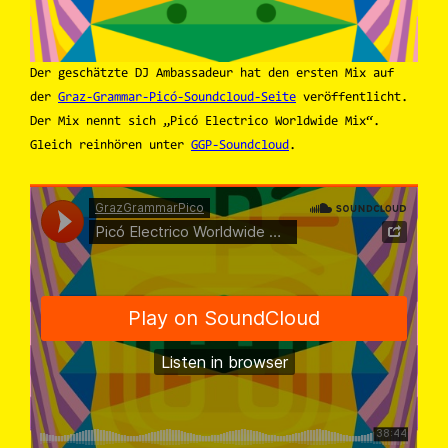
Der geschätzte DJ Ambassadeur hat den ersten Mix auf
der
Graz-Grammar-Picó-Soundcloud-Seite
veröffentlicht.
Der Mix nennt sich „Picó Electrico Worldwide Mix“.
Gleich reinhören unter
GGP-Soundcloud
.