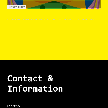
·
GrazGrammarPico
Picó Electrico Worldwide Mix – DJ Ambassadeur – Graz Grammar Picó Sound System
Contact &
Information
Linktree