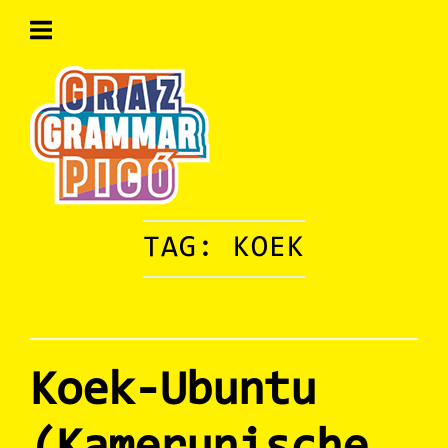
Skip
to
content
Home
TAG:
KOEK
Koek-Ubuntu