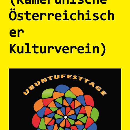
(Kamerunische
Österreichisch
er
Kulturverein)