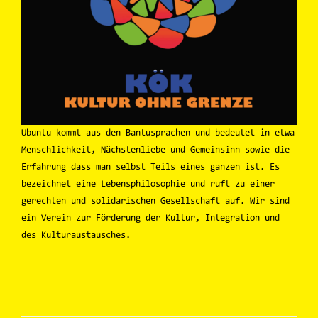
Ubuntu kommt aus den Bantusprachen und bedeutet in etwa
Menschlichkeit, Nächstenliebe und Gemeinsinn sowie die
Erfahrung dass man selbst Teils eines ganzen ist. Es
bezeichnet eine Lebensphilosophie und ruft zu einer
gerechten und solidarischen Gesellschaft auf. Wir sind
ein Verein zur Förderung der Kultur, Integration und
des Kulturaustausches.