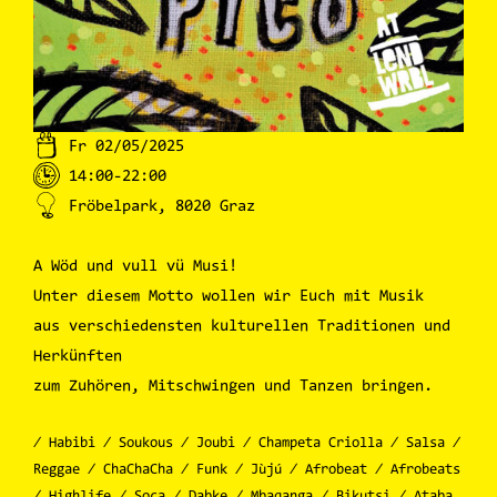
Fr 02/05/2025
14:00-22:00
Fröbelpark, 8020 Graz
A Wöd und vull vü Musi!
Unter diesem Motto wollen wir Euch mit Musik
aus verschiedensten kulturellen Traditionen und
Herkünften
zum Zuhören, Mitschwingen und Tanzen bringen.
∕ Habibi ∕ Soukous ∕ Joubi ∕ Champeta Criolla ∕ Salsa ∕
Reggae ∕ ChaChaCha ∕ Funk ∕ Jùjú ∕ Afrobeat ∕ Afrobeats
∕ Highlife ∕ Soca ∕ Dabke ∕ Mbaqanga ∕ Bikutsi ∕ Ataba