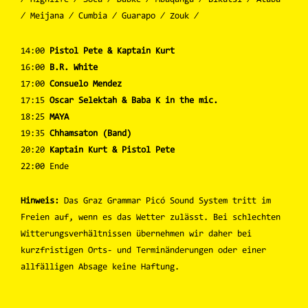
∕ Meijana ∕ Cumbia ∕ Guarapo ∕ Zouk ∕
14:00
Pistol Pete & Kaptain Kurt
16:00
B.R. White
17:00
Consuelo Mendez
17:15
Oscar Selektah & Baba K in the mic.
18:25
MAYA
19:35
Chhamsaton (Band)
20:20
Kaptain Kurt & Pistol Pete
22:00 Ende
Hinweis:
Das Graz Grammar Picó Sound System tritt im
Freien auf, wenn es das Wetter zulässt. Bei schlechten
Witterungsverhältnissen übernehmen wir daher bei
kurzfristigen Orts- und Terminänderungen oder einer
allfälligen Absage keine Haftung.