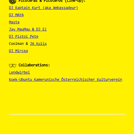
Picoteras & Picoteros (Line-Up):
DJ Kaptain Kurt (aka Ambassadeur)
DJ MAYA
Masta
Jay MauMau & DJ El
DJ Pistol Pete
Coolman &
JA Kulix
DJ Mircea
Collaborations:
Lendwirbel
Koek-Ubuntu Kamerunische Österreichischer Kulturverein