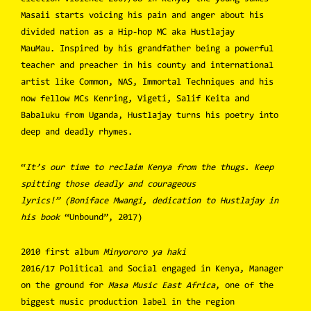
Masaii starts voicing his pain and anger about his
divided nation as a Hip-hop MC aka Hustlajay
MauMau. Inspired by his grandfather being a powerful
teacher and preacher in his county and international
artist like Common, NAS, Immortal Techniques and his
now fellow MCs Kenring, Vigeti, Salif Keita and
Babaluku from Uganda, Hustlajay turns his poetry into
deep and deadly rhymes.
“
It’s our time to reclaim Kenya from the thugs. Keep
spitting those deadly and courageous
lyrics!” (Boniface Mwangi, dedication to Hustlajay in
his book
“Unbound”, 2017)
2010 first album
Minyororo ya haki
2016/17 Political and Social engaged in Kenya, Manager
on the ground for
Masa Music East Africa
, one of the
biggest music production label in the region