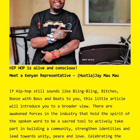
HIP HOP is alive and conscious!
Meet a Kenyan Representative – (Hustla)Jay Mau Mau
If Hip-hop still sounds like Bling-Bling, Bitches,
Booze with Bass and Beats to you, this little article
will introduce you to a broader view. There are
awakened forces in the industry that hold the spirit of
the spoken word to be a sacred tool to actively take
part in building a community, strengthen identities and
lead towards unity, peace and love. Celebrating the